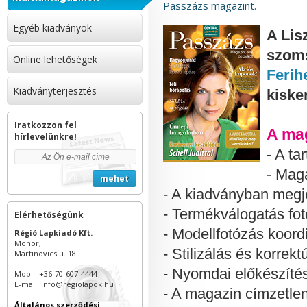
Passzázs magazint.
Egyéb kiadványok
A Lis
szom
Online lehetőségek
Ferih
Kiadványterjesztés
kiske
Iratkozzon fel
A ma
hírlevelünkre!
- A ta
- Maga
- A kiadványban megje
- Termékválogatás fo
Elérhetőségünk
- Modellfotózás koord
Régió Lapkiadó Kft.
Monor,
- Stilizálás és korrekt
Martinovics u. 18.
- Nyomdai előkészíté
Mobil: +36-70-607-4444
E-mail: info@regiolapok.hu
- A magazin címzetle
Általános szerződési