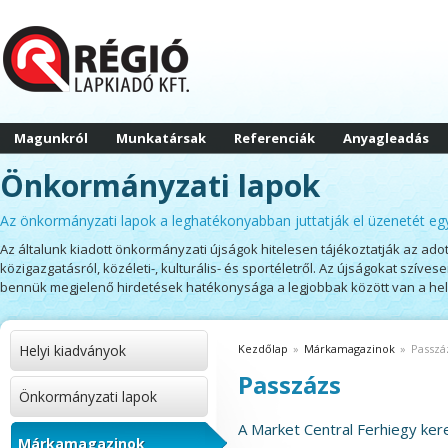
Magunkról
Munkatársak
Referenciák
Anyagleadás
Önkormányzati lapok
Az önkormányzati lapok a leghatékonyabban juttatják el üzenetét eg
Az általunk kiadott önkormányzati újságok hitelesen tájékoztatják az adot
közigazgatásról, közéleti-, kulturális- és sportéletről. Az újságokat szíves
bennük megjelenő hirdetések hatékonysága a legjobbak között van a hely
Helyi kiadványok
Kezdőlap
»
Márkamagazinok
»
Passzá
Passzázs
Önkormányzati lapok
A Market Central Ferhiegy ke
Márkamagazinok