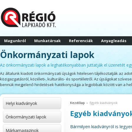
Magunkról
Munkatársak
Referenciák
Anyagleadás
Önkormányzati lapok
Az önkormányzati lapok a leghatékonyabban juttatják el üzenetét eg
Az általunk kiadott önkormányzati újságok hitelesen tájékoztatják az adot
közigazgatásról, közéleti-, kulturális- és sportéletről. Az újságokat szíves
bennük megjelenő hirdetések hatékonysága a legjobbak között van a hely
Helyi kiadványok
Kezdőlap
»
Egyéb kiadványok
Egyéb kiadványo
Önkormányzati lapok
Bármilyen kiadványról is legy
Márkamagazinok