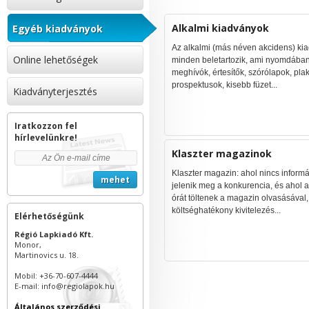
Alkalmi kiadványok
Egyéb kiadványok
Az alkalmi (más néven akcidens) ki
Online lehetőségek
minden beletartozik, ami nyomdában
meghívók, értesítők, szórólapok, pl
prospektusok, kisebb füzet...
Kiadványterjesztés
Iratkozzon fel
hírlevelünkre!
Klaszter magazinok
Klaszter magazin: ahol nincs informá
jelenik meg a konkurencia, és ahol a
órát töltenek a magazin olvasásával,
költséghatékony kivitelezés...
Elérhetőségünk
Régió Lapkiadó Kft.
Monor,
Martinovics u. 18.
Mobil: +36-70-607-4444
E-mail: info@regiolapok.hu
Általános szerződési